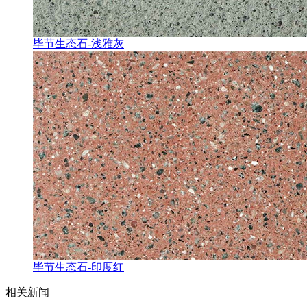
毕节生态石-浅雅灰
毕节生态石-印度红
相关新闻