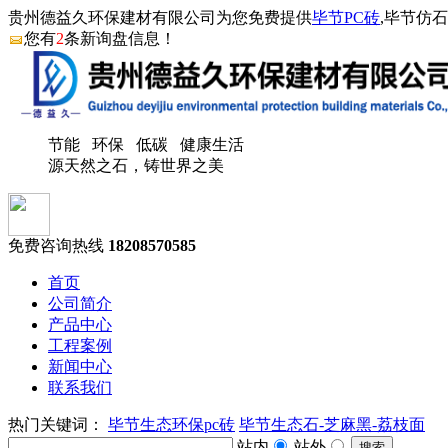
贵州德益久环保建材有限公司为您免费提供
毕节PC砖
,毕节仿
您有
2
条新询盘信息！
节能 环保 低碳 健康生活
源天然之石，铸世界之美
免费咨询热线
18208570585
首页
公司简介
产品中心
工程案例
新闻中心
联系我们
热门关键词：
毕节生态环保pc砖
毕节生态石-芝麻黑-荔枝面
站内
站外