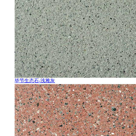
毕节生态石-浅雅灰