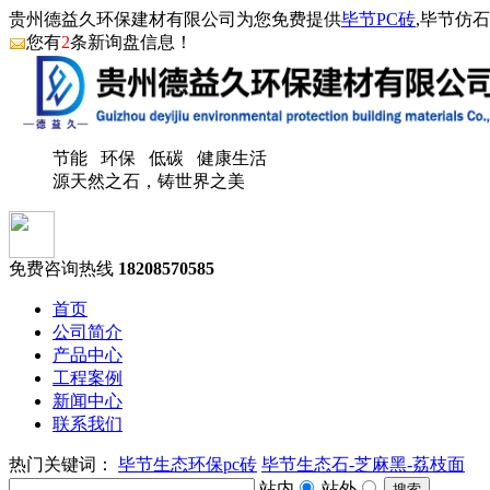
贵州德益久环保建材有限公司为您免费提供
毕节PC砖
,毕节仿
您有
2
条新询盘信息！
节能 环保 低碳 健康生活
源天然之石，铸世界之美
免费咨询热线
18208570585
首页
公司简介
产品中心
工程案例
新闻中心
联系我们
热门关键词：
毕节生态环保pc砖
毕节生态石-芝麻黑-荔枝面
站内
站外