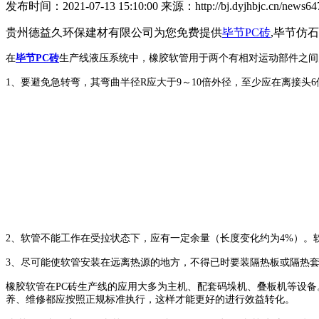
发布时间：2021-07-13 15:10:00 来源：http://bj.dyjhbjc.cn/news647
贵州德益久环保建材有限公司为您免费提供
毕节PC砖
,毕节仿
在
毕节PC砖
生产线液压系统中，橡胶软管用于两个有相对运动部件之间
1、要避免急转弯，其弯曲半径R应大于9～10倍外径，至少应在离接
2、软管不能工作在受拉状态下，应有一定余量（长度变化约为4%）
3、尽可能使软管安装在远离热源的地方，不得已时要装隔热板或隔热
橡胶软管在PC砖生产线的应用大多为主机、配套码垛机、叠板机等设备
养、维修都应按照正规标准执行，这样才能更好的进行效益转化。