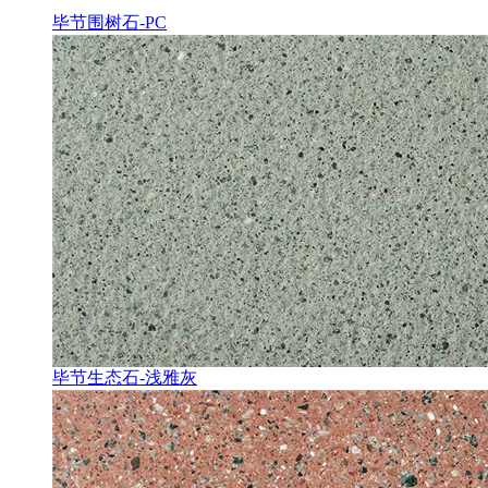
毕节围树石-PC
毕节生态石-浅雅灰