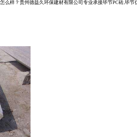
？贵州德益久环保建材有限公司专业承接毕节PC砖,毕节仿石PC砖,