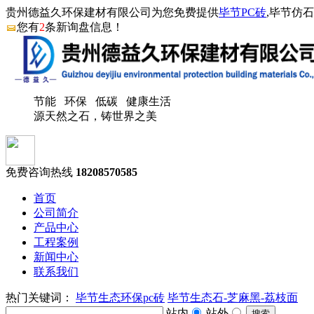
贵州德益久环保建材有限公司为您免费提供
毕节PC砖
,毕节仿
您有
2
条新询盘信息！
节能 环保 低碳 健康生活
源天然之石，铸世界之美
免费咨询热线
18208570585
首页
公司简介
产品中心
工程案例
新闻中心
联系我们
热门关键词：
毕节生态环保pc砖
毕节生态石-芝麻黑-荔枝面
站内
站外