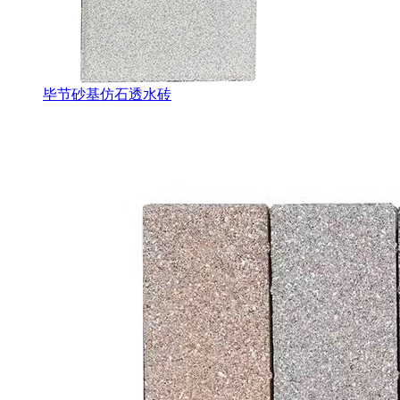
毕节砂基仿石透水砖