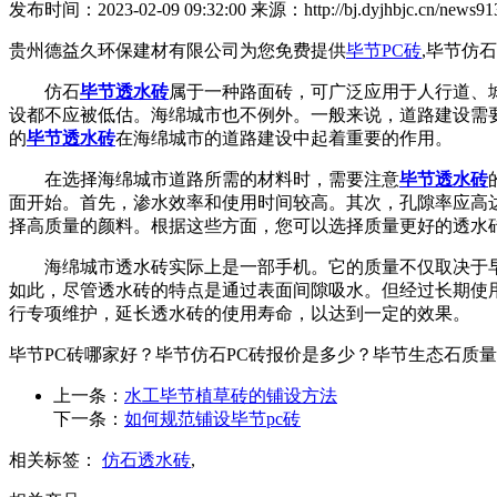
发布时间：2023-02-09 09:32:00 来源：http://bj.dyjhbjc.cn/news913
贵州德益久环保建材有限公司为您免费提供
毕节PC砖
,毕节仿
仿石
毕节透水砖
属于一种路面砖，可广泛应用于人行道、
设都不应被低估。海绵城市也不例外。一般来说，道路建设需
的
毕节透水砖
在海绵城市的道路建设中起着重要的作用。
在选择海绵城市道路所需的材料时，需要注意
毕节透水砖
面开始。首先，渗水效率和使用时间较高。其次，孔隙率应高
择高质量的颜料。根据这些方面，您可以选择质量更好的透水
海绵城市透水砖实际上是一部手机。它的质量不仅取决于早
如此，尽管透水砖的特点是通过表面间隙吸水。但经过长期使
行专项维护，延长透水砖的使用寿命，以达到一定的效果。
毕节PC砖哪家好？毕节仿石PC砖报价是多少？毕节生态石质量怎么样
上一条：
水工毕节植草砖的铺设方法
下一条：
如何规范铺设毕节pc砖
相关标签：
仿石透水砖
,