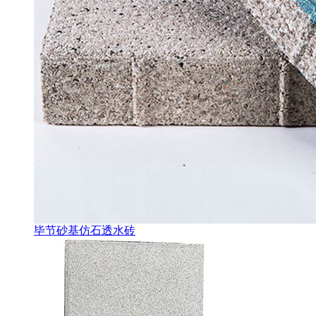
毕节砂基仿石透水砖