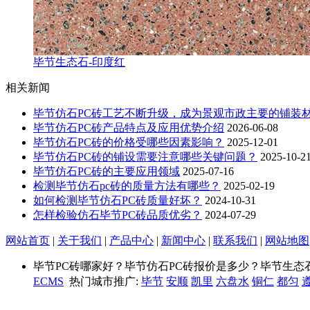
毕节生态石-印度红
相关新闻
毕节仿石PC砖工艺不断升级，成为景观市政主要的铺装
毕节仿石PC砖产品特点及应用优势介绍
2026-06-08
毕节仿石PC砖的价格受哪些因素影响？
2025-12-01
毕节仿石PC砖的铺设需要注意哪些关键问题？
2025-10-2
毕节仿石PC砖的主要应用领域
2025-07-16
检测毕节仿石pc砖的质量方法有哪些？
2025-02-19
如何检测毕节仿石PC砖质量好坏？
2024-10-31
怎样检验仿石毕节PC砖品质优劣？
2024-07-29
网站首页
|
关于我们
|
产品中心
|
新闻中心
|
联系我们
|
网站地图
毕节PC砖哪家好？毕节仿石PC砖报价是多少？毕节生态石质量怎
ECMS
热门城市推广:
毕节
安顺
凯里
六盘水
铜仁
都匀