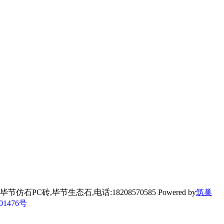
毕节生态石,电话:18208570585 Powered by
筑巢
01476号