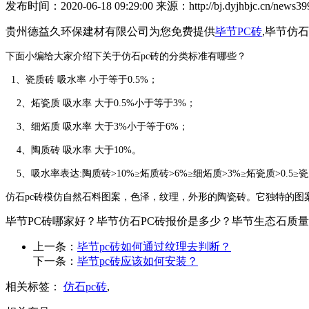
发布时间：2020-06-18 09:29:00 来源：http://bj.dyjhbjc.cn/news399
贵州德益久环保建材有限公司为您免费提供
毕节PC砖
,毕节仿
下面小编给大家介绍下关于仿石pc砖的分类标准有哪些？
1、瓷质砖 吸水率 小于等于0.5%；
2、炻瓷质 吸水率 大于0.5%小于等于3%；
3、细炻质 吸水率 大于3%小于等于6%；
4、陶质砖 吸水率 大于10%。
5、吸水率表达:陶质砖>10%≥炻质砖>6%≥细炻质>3%≥炻瓷质>0.5≥
仿石pc砖模仿自然石料图案，色泽，纹理，外形的陶瓷砖。它独特的图
毕节PC砖哪家好？毕节仿石PC砖报价是多少？毕节生态石质量怎么样
上一条：
毕节pc砖如何通过纹理去判断？
下一条：
毕节pc砖应该如何安装？
相关标签：
仿石pc砖
,