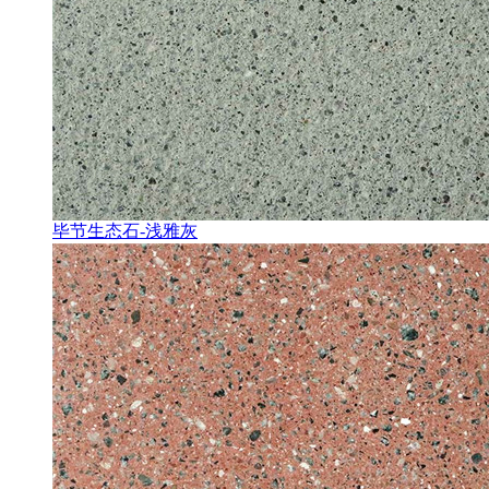
毕节生态石-浅雅灰