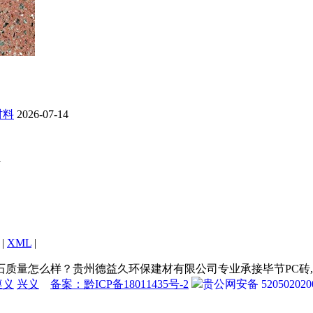
材料
2026-07-14
1
|
XML
|
么样？贵州德益久环保建材有限公司专业承接毕节PC砖,毕节仿石PC砖,
遵义
兴义
备案：黔ICP备18011435号-2
贵公网安备 520502020