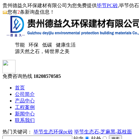
贵州德益久环保建材有限公司为您免费提供
毕节PC砖
,毕节仿
您有
2
条新询盘信息！
节能 环保 低碳 健康生活
源天然之石，铸世界之美
免费咨询热线
18208570585
首页
公司简介
产品中心
工程案例
新闻中心
联系我们
热门关键词：
毕节生态环保pc砖
毕节生态石-芝麻黑-荔枝面
站内
站外