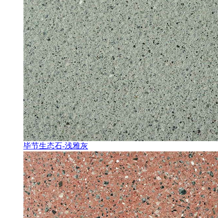
毕节生态石-浅雅灰