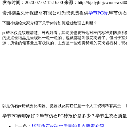
发布时间：2020-07-02 15:16:00 来源：http://bj.dyjhbjc.cn/news408
贵州德益久环保建材有限公司为您免费提供
毕节PC砖
,毕节仿
下面小编给大家介绍下关于pc砖如何通过纹理去判断？
pc砖不仅是纹理清楚、外观好看，其硬度也要抵达对应的标准并防滑系
的波点斑结晶是呈现出一粒一粒的，也就都是叫做花岗岩了。但出于室外
源，所含的储蓄量是有极限的，主要是一些名贵稀疏的花岗岩石材，现
以是仿石pc砖就要比陶器、瓷器以及其它任意一个人工资料稀有高贵，
毕节PC砖哪家好？毕节仿石PC砖报价是多少？毕节生态石质量怎么样
上一条：
毕节仿石pc砖**质量的几点要素介绍