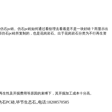
仿石pc砖。仿石pc砖如何通过看纹理去看着是不是一块好砖？而显示出
而仿石pc砖所复制的，也是花岗岩石。出于花岗岩石分类为不行再生资
行再生性及开掘费用等原因的束缚下，其开掘加工成本十分高。
毕节生态石,,电话:18208570585