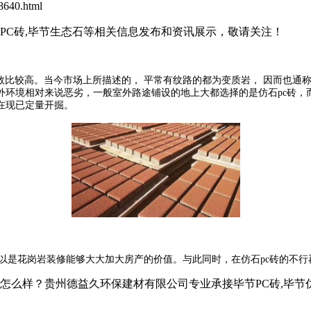
640.html
石PC砖,毕节生态石等相关信息发布和资讯展示，敬请关注！
数比较高。当今市场上所描述的， 平常有纹路的都为变质岩， 因而也通称
环境相对来说恶劣，一般室外路途铺设的地上大都选择的是仿石pc砖，
在现已定量开掘。
 以是花岗岩装修能够大大加大房产的价值。与此同时，在仿石pc砖的不
？贵州德益久环保建材有限公司专业承接毕节PC砖,毕节仿石PC砖,