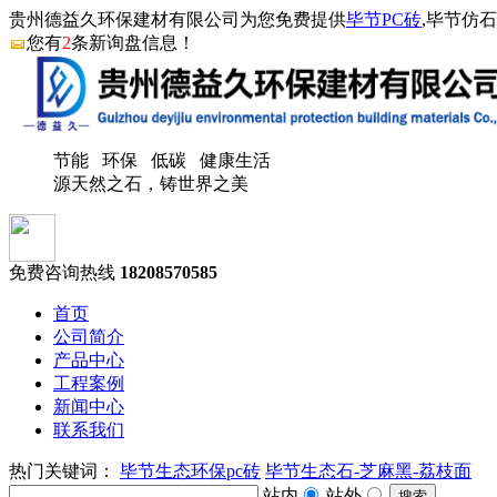
贵州德益久环保建材有限公司为您免费提供
毕节PC砖
,毕节仿
您有
2
条新询盘信息！
节能 环保 低碳 健康生活
源天然之石，铸世界之美
免费咨询热线
18208570585
首页
公司简介
产品中心
工程案例
新闻中心
联系我们
热门关键词：
毕节生态环保pc砖
毕节生态石-芝麻黑-荔枝面
站内
站外